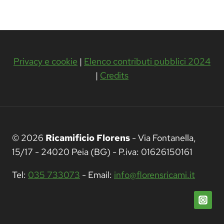
Privacy e cookie
|
Elenco contributi pubblici 2024
|
Credits
© 2026
Ricamificio Florens
- Via Fontanella,
15/17 - 24020 Peia (BG) - P.iva: 01626150161
Tel:
035 733073
- Email:
info@florensricami.it