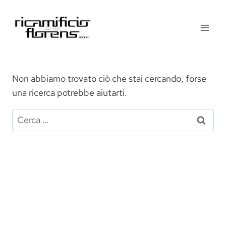
Salta
al
contenuto
Non abbiamo trovato ciò che stai cercando, forse
una ricerca potrebbe aiutarti.
Ricerca
per: